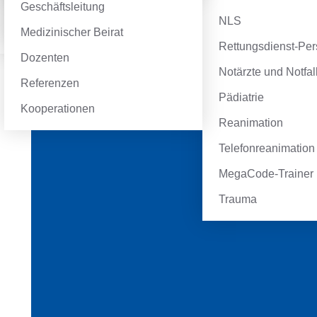
Geschäftsleitung
GIC-Generic-Instru
Beratung
Simulation Zentrale
NLS
Medizinischer Beirat
Notaufnahme
ALS Refresher
Rettungsdienst-Per
Dozenten
Simulation Rettung
EPALS Refresher
Notärzte und Notfa
Referenzen
Pädiatrie
Kooperationen
Reanimation
Telefonreanimation
MegaCode-Trainer
Trauma