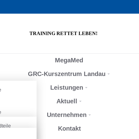
TRAINING RETTET LEBEN!
MegaMed
GRC-Kurszentrum Landau
Leistungen
e
Aktuell
e
Unternehmen
urse
teile
Kontakt
e
raum