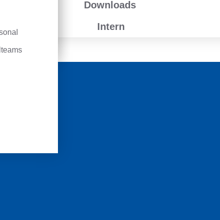
Downloads
ctor-Kurse
Intern
sonal
sdienst
llteams